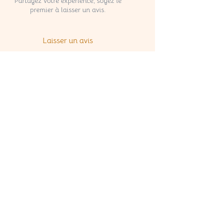
Partagez votre expérience, soyez le
premier à laisser un avis.
Laisser un avis
Pour ne rien manquer, 
abonnez-vous à notre 
newsletter
Email
*
S'abonner
Ou retrouvez nous sur: