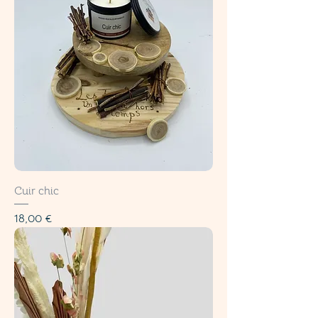
Cuir chic
Prix
18,00 €