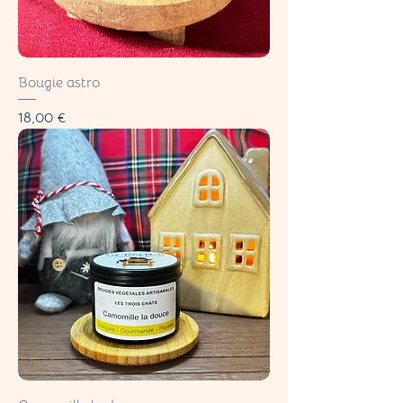
Bougie astro
Prix
18,00 €