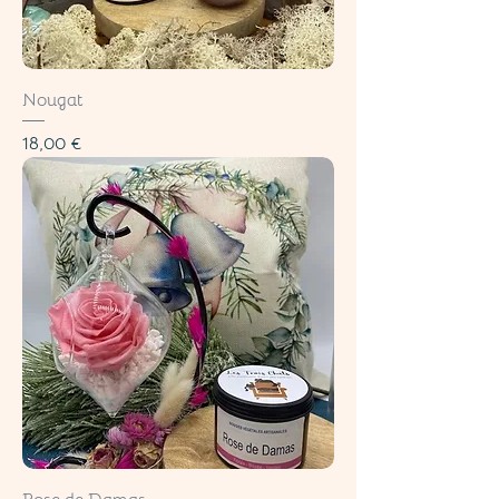
Nougat
Prix
18,00 €