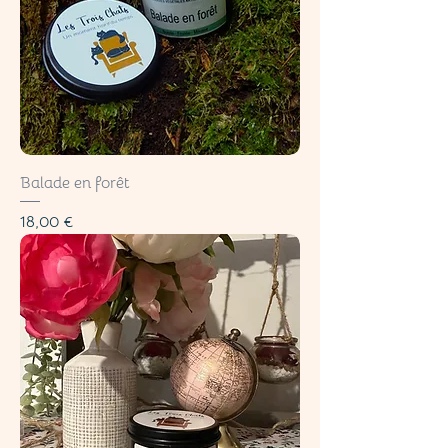
Balade en forêt
Prix
18,00 €