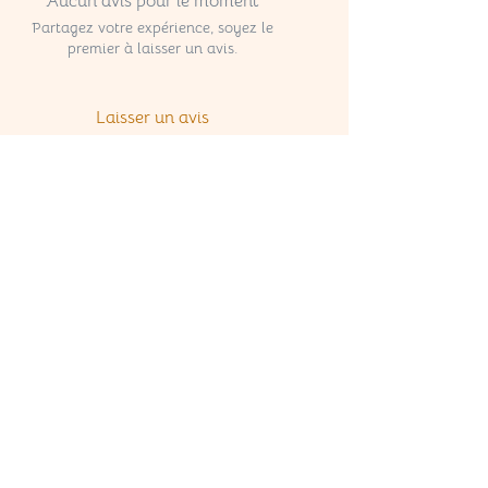
Aucun avis pour le moment
Partagez votre expérience, soyez le
premier à laisser un avis.
Laisser un avis
Pour ne rien manquer, 
abonnez-vous à notre 
newsletter
Email
*
S'abonner