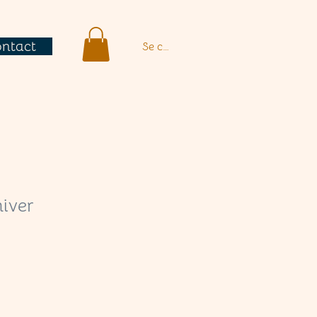
ntact
Se connecter
iver