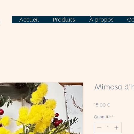
Accueil
Produits
À propos
Co
Mimosa d'h
Prix
18,00 €
Quantité
*