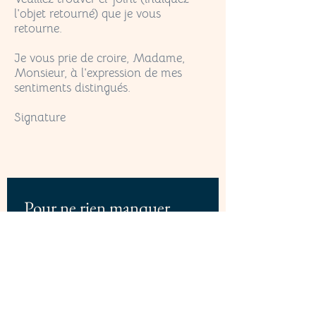
l'objet retourné) que je vous
retourne.
Je vous prie de croire, Madame,
Monsieur, à l'expression de mes
sentiments distingués.
Signature
Pour ne rien manquer, 
abonnez-vous à notre 
newsletter
Email
*