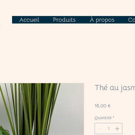
Accueil
Produits
À propos
Co
Thé au jas
Prix
18,00 €
Quantité
*